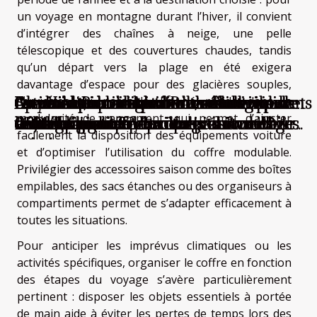
un voyage en montagne durant l’hiver, il convient
d’intégrer des chaînes à neige, une pelle
télescopique et des couvertures chaudes, tandis
qu’un départ vers la plage en été exigera
davantage d’espace pour des glacières souples,
Besoin d’un lavage auto à domicile dans
Comment choisir la bonne école pour
Comment optimiser la durée de vie de
Avec Les Pièces Auto Pro, achetez un
Comment choisir le bon boîtier
Optimisation des performances
Conseils pour choisir votre service de
Conseils pour investir dans une valise
La révolution des voitures électriques
L'hybride, une alternative écologique et
serviettes ou parasols. La clé réside dans la
modularité de rangement, qui permet d’ajuster
le 91 ? Ce service existe !
votre formation de conduite ?
votre véhicule ?
enjoliveur de Toyota Yaris au meilleur
d'intégration pour votre véhicule ?
véhiculaires : Techniques et avantages
remorquage et dépannage automobile
OBD de qualité pour les passionnés
haut de gamme
économique
facilement la disposition des équipements voiture
prix !
et d’optimiser l’utilisation du coffre modulable.
Privilégier des accessoires saison comme des boîtes
empilables, des sacs étanches ou des organiseurs à
compartiments permet de s’adapter efficacement à
toutes les situations.
Pour anticiper les imprévus climatiques ou les
activités spécifiques, organiser le coffre en fonction
des étapes du voyage s’avère particulièrement
pertinent : disposer les objets essentiels à portée
de main aide à éviter les pertes de temps lors des