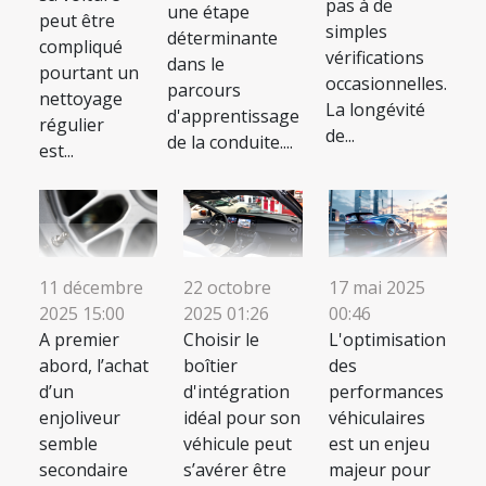
pas à de
une étape
peut être
simples
déterminante
compliqué
vérifications
dans le
pourtant un
occasionnelles.
parcours
nettoyage
La longévité
d'apprentissage
régulier
de...
de la conduite....
est...
11 décembre
22 octobre
17 mai 2025
2025 15:00
2025 01:26
00:46
A premier
Choisir le
L'optimisation
abord, l’achat
boîtier
des
d’un
d'intégration
performances
enjoliveur
idéal pour son
véhiculaires
semble
véhicule peut
est un enjeu
secondaire
s’avérer être
majeur pour