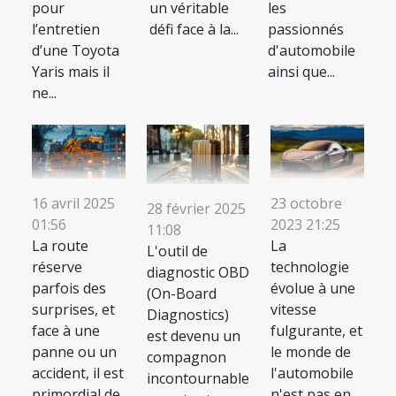
pour
un véritable
les
l’entretien
défi face à la...
passionnés
d’une Toyota
d'automobile
Yaris mais il
ainsi que...
ne...
23 octobre
16 avril 2025
28 février 2025
2023 21:25
01:56
11:08
La
La route
L'outil de
technologie
réserve
diagnostic OBD
évolue à une
parfois des
(On-Board
vitesse
surprises, et
Diagnostics)
fulgurante, et
face à une
est devenu un
le monde de
panne ou un
compagnon
l'automobile
accident, il est
incontournable
n'est pas en
primordial de