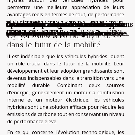
permettre une meilleure appréciation de leurs
avantages réels en termes de coût, de performance
et d'autonomie.
Besoin d’un lavage auto à domicile dans
Comment choisir la bonne école pour
Comment optimiser la durée de vie de
Avec Les Pièces Auto Pro, achetez un
Comment optimiser l'espace de coffre
Comment choisir le bon boîtier
Optimisation des performances
Conseils pour choisir votre service de
Conseils pour investir dans une valise
La révolution des voitures électriques
le 91 ? Ce service existe !
votre formation de conduite ?
votre véhicule ?
enjoliveur de Toyota Yaris au meilleur
pour les longs trajets ?
d'intégration pour votre véhicule ?
véhiculaires : Techniques et avantages
remorquage et dépannage automobile
OBD de qualité pour les passionnés
haut de gamme
La place des véhicules hybrides
prix !
dans le futur de la mobilité
Il est indéniable que les véhicules hybrides jouent
un rôle crucial dans le futur de la mobilité. Leur
développement et leur adoption grandissante sont
devenus indispensables dans la transition vers une
mobilité durable. Combinant deux sources
d'énergie, généralement un moteur à combustion
interne et un moteur électrique, les véhicules
hybrides sont une solution efficace pour réduire les
émissions de carbone tout en conservant un niveau
de performance élevé.
En ce qui concerne l'évolution technologique, les