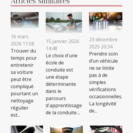
Articles similaires
16 mars
23 décembre
15 janvier 2026
2026 11:58
2025 20:34
14:48
Trouver du
Prendre soin
Le choix d'une
temps pour
d’un véhicule
école de
entretenir
ne se limite
conduite est
sa voiture
pas à de
une étape
peut être
simples
déterminante
compliqué
vérifications
dans le
pourtant un
occasionnelles.
parcours
nettoyage
La longévité
d'apprentissage
régulier
de...
de la conduite....
est...