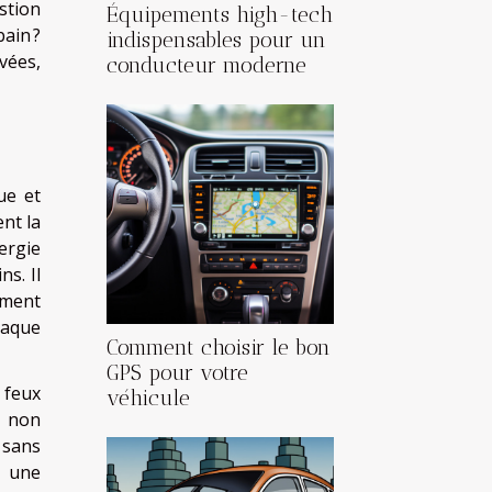
stion
Équipements high-tech
ain ?
indispensables pour un
vées,
conducteur moderne
ue et
nt la
ergie
ns. Il
ement
haque
Comment choisir le bon
GPS pour votre
 feux
véhicule
t non
 sans
à une