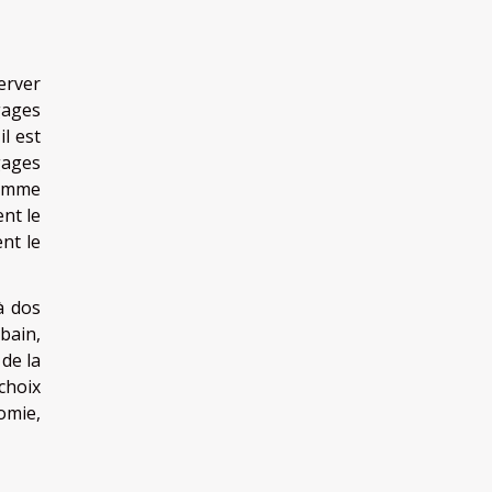
erver
gages
l est
gages
comme
nt le
nt le
à dos
rbain,
de la
choix
omie,