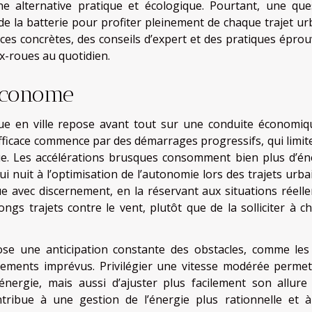
ne alternative pratique et écologique. Pourtant, une que
 la batterie pour profiter pleinement de chaque trajet urb
ces concrètes, des conseils d’expert et des pratiques éprou
x-roues au quotidien.
économe
que en ville repose avant tout sur une conduite économiq
efficace commence par des démarrages progressifs, qui limite
rique. Les accélérations brusques consomment bien plus d’én
 nuit à l’optimisation de l’autonomie lors des trajets urbai
rique avec discernement, en la réservant aux situations réell
ngs trajets contre le vent, plutôt que de la solliciter à c
pose une anticipation constante des obstacles, comme les
tissements imprévus. Privilégier une vitesse modérée perme
nergie, mais aussi d’ajuster plus facilement son allure
ontribue à une gestion de l’énergie plus rationnelle et 