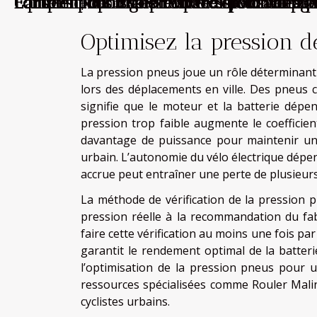
Équipements high-tech indispensables 
Comment choisir le bon GPS pour votre 
L'art de choisir sa première moto vintage
Conseils pour choisir votre service de 
Comment optimiser l'espace de coffre pour
potentiel de son vélo électrique et assure sa 
Optimisez la pression d
La pression pneus joue un rôle déterminant
lors des déplacements en ville. Des pneus 
signifie que le moteur et la batterie dépe
pression trop faible augmente le coefficien
davantage de puissance pour maintenir une
urbain. L’autonomie du vélo électrique dépe
accrue peut entraîner une perte de plusieur
La méthode de vérification de la pression 
pression réelle à la recommandation du fabri
faire cette vérification au moins une fois p
garantit le rendement optimal de la batter
l’optimisation de la pression pneus pour u
ressources spécialisées comme Rouler Malin
cyclistes urbains.