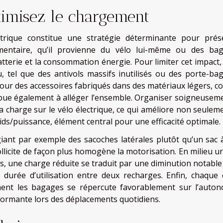
timisez le chargement
ctrique constitue une stratégie déterminante pour prés
émentaire, qu’il provienne du vélo lui-même ou des ba
erie et la consommation énergie. Pour limiter cet impact, i
lu, tel que des antivols massifs inutilisés ou des porte-ba
pour des accessoires fabriqués dans des matériaux légers, 
ibue également à alléger l’ensemble. Organiser soigneuseme
 charge sur le vélo électrique, ce qui améliore non seuleme
ids/puissance, élément central pour une efficacité optimale.
giant par exemple des sacoches latérales plutôt qu’un sac 
 sollicite de façon plus homogène la motorisation. En milieu u
, une charge réduite se traduit par une diminution notable 
durée d’utilisation entre deux recharges. Enfin, chaque 
mment les bagages se répercute favorablement sur l’auton
formante lors des déplacements quotidiens.