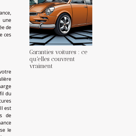
mance,
à une
rée de
de ces
Garanties voitures : ce
qu'elles couvrent
vraiment
votre
lière
harge
il du
tures
l est
ts de
mance
se le