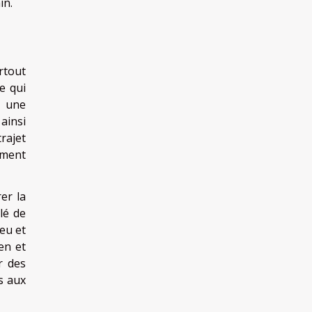
in.
rtout
e qui
, une
ainsi
rajet
ement
er la
lé de
eu et
en et
r des
s aux