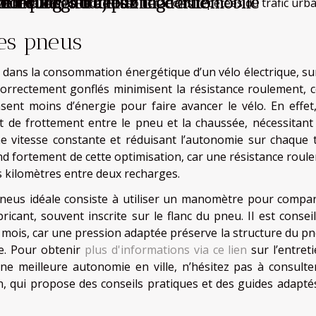
pour un conducteur moderne
véhicule
remorquage et dépannage automobile
 les longs trajets ?
fiabilité, même face aux sollicitations répétées du trafic urba
es pneus
 dans la consommation énergétique d’un vélo électrique, su
correctement gonflés minimisent la résistance roulement, c
nsent moins d’énergie pour faire avancer le vélo. En effet
t de frottement entre le pneu et la chaussée, nécessitant 
 vitesse constante et réduisant l’autonomie sur chaque t
nd fortement de cette optimisation, car une résistance roul
s kilomètres entre deux recharges.
pneus idéale consiste à utiliser un manomètre pour compar
cant, souvent inscrite sur le flanc du pneu. Il est conseil
ar mois, car une pression adaptée préserve la structure du pn
ie. Pour obtenir
plus d'informations via ce lien
sur l’entreti
ne meilleure autonomie en ville, n’hésitez pas à consulte
, qui propose des conseils pratiques et des guides adapté