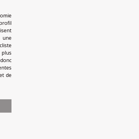
nomie
rofil
uisent
à une
cliste
 plus
 donc
pentes
et de